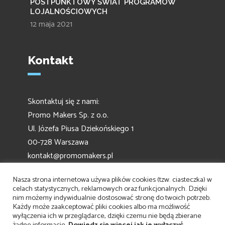
POSTPUNKTOWY ŚWIAT PROGRAMÓW
LOJALNOŚCIOWYCH
12 maja 2021
Kontakt
Skontaktuj się z nami:
Promo Makers Sp. z o.o.
Ul. Józefa Piusa Dziekońskiego 1
00-728 Warszawa
kontakt@promomakers.pl
Nasza strona internetowa używa plików cookies (tzw. ciasteczka) w
celach statystycznych, reklamowych oraz funkcjonalnych. Dzięki
nim możemy indywidualnie dostosować stronę do twoich potrzeb.
Każdy może zaakceptować pliki cookies albo ma możliwość
wyłączenia ich w przeglądarce, dzięki czemu nie będą zbierane