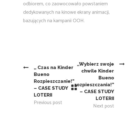
odbiorem, co zaowocowało powstaniem
dedykowanych na kinowe ekrany animacji,
bazujących na kampanii OOH.
,,Wybierz swoje
,, Czas na Kinder
chwile Kinder
Bueno
Bueno
Rozpieszczanie!”
rozpieszczania!”
– CASE STUDY
– CASE STUDY
LOTERII
LOTERII
Previous post
Next post